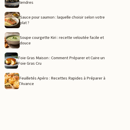
tendres
Sauce pour saumon : laquelle choisir selon votre
plat ?
Soupe courgette Kiri : recette veloutée facile et
douce
Foie Gras Maison : Comment Préparer et Cuire un
Foie Gras Cru
Feuilletés Apéro : Recettes Rapides à Préparer à
l’Avance