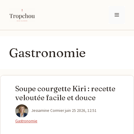
Aller
au
Menu
contenu
Gastronomie
Soupe courgette Kiri : recette
veloutée facile et douce
Catégories
Jessamine Cormier
juin 25 2026, 12:51
Gastronomie