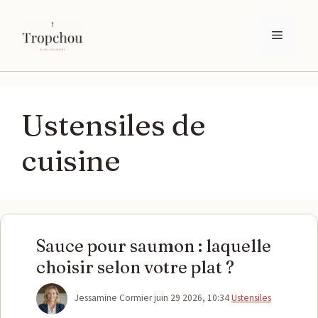
Aller
au
Menu
contenu
Ustensiles de
cuisine
Sauce pour saumon : laquelle
choisir selon votre plat ?
Catégories
Jessamine Cormier
juin 29 2026, 10:34
Ustensiles