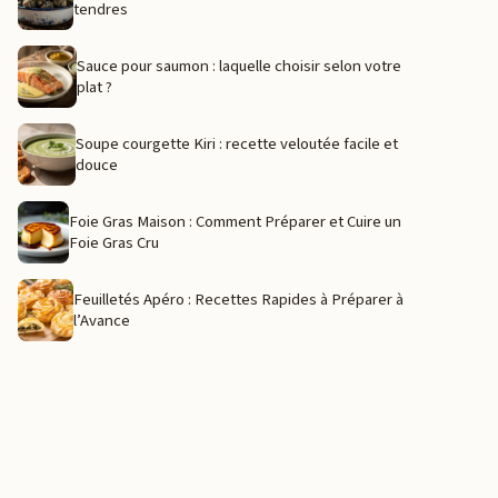
tendres
Sauce pour saumon : laquelle choisir selon votre
plat ?
Soupe courgette Kiri : recette veloutée facile et
douce
Foie Gras Maison : Comment Préparer et Cuire un
Foie Gras Cru
Feuilletés Apéro : Recettes Rapides à Préparer à
l’Avance