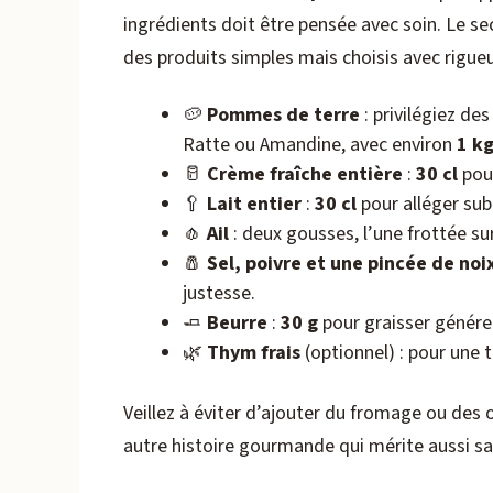
ingrédients doit être pensée avec soin. Le s
des produits simples mais choisis avec rigueu
🥔
Pommes de terre
: privilégiez des
Ratte ou Amandine, avec environ
1 k
🥛
Crème fraîche entière
:
30 cl
pour
🥄
Lait entier
:
30 cl
pour alléger sub
🧄
Ail
: deux gousses, l’une frottée sur
🧂
Sel, poivre et une pincée de no
justesse.
🧈
Beurre
:
30 g
pour graisser génére
🌿
Thym frais
(optionnel) : pour une 
Veillez à éviter d’ajouter du fromage ou des 
autre histoire gourmande qui mérite aussi sa 