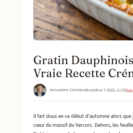
Gratin Dauphinois 
Vraie Recette Cr
Jessamine Cormier
Cat
décembre 7 2025, 12:20
Gas
Il fait doux en ce début d’automne alors que 
cœur du massif du Vercors. Dehors, les feuil