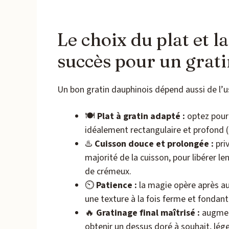
Le choix du plat et la
succès pour un grati
Un bon gratin dauphinois dépend aussi de l’us
🍽️
Plat à gratin adapté :
optez pour 
idéalement rectangulaire et profond 
♨️
Cuisson douce et prolongée :
pri
majorité de la cuisson, pour libérer 
de crémeux.
⏲️
Patience :
la magie opère après au
une texture à la fois ferme et fondant
🔥
Gratinage final maîtrisé :
augment
obtenir un dessus doré à souhait, lége