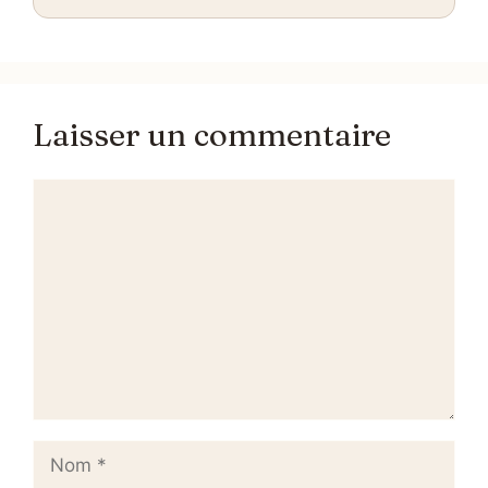
Laisser un commentaire
Commentaire
Nom