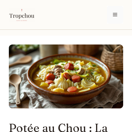
Aller
au
Menu
contenu
Potée au Chou : La