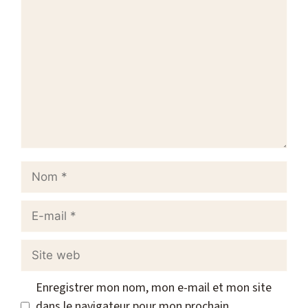
Commentaire
Nom
E-
mail
Site
web
Enregistrer mon nom, mon e-mail et mon site
dans le navigateur pour mon prochain