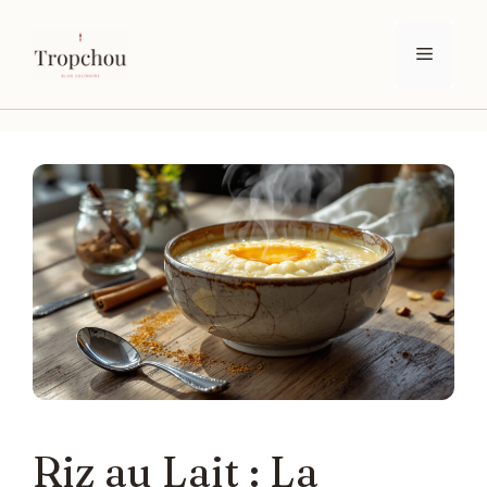
Aller
au
Menu
contenu
Riz au Lait : La