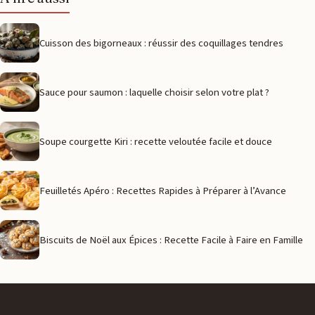
Cuisson des bigorneaux : réussir des coquillages tendres
Sauce pour saumon : laquelle choisir selon votre plat ?
Soupe courgette Kiri : recette veloutée facile et douce
Feuilletés Apéro : Recettes Rapides à Préparer à l’Avance
Biscuits de Noël aux Épices : Recette Facile à Faire en Famille