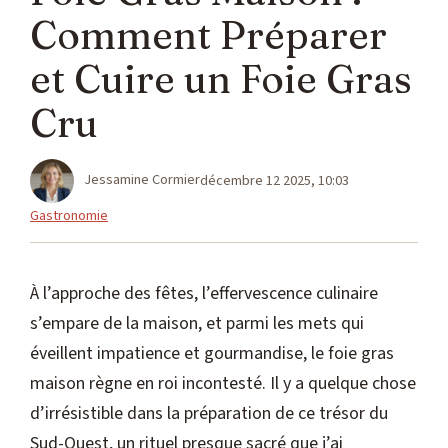
Comment Préparer
et Cuire un Foie Gras
Cru
Jessamine Cormier
décembre 12 2025, 10:03
Catégories
Gastronomie
À l’approche des fêtes, l’effervescence culinaire
s’empare de la maison, et parmi les mets qui
éveillent impatience et gourmandise, le foie gras
maison règne en roi incontesté. Il y a quelque chose
d’irrésistible dans la préparation de ce trésor du
Sud-Ouest, un rituel presque sacré que j’ai