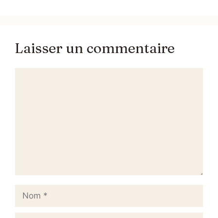
Laisser un commentaire
Commentaire
Nom