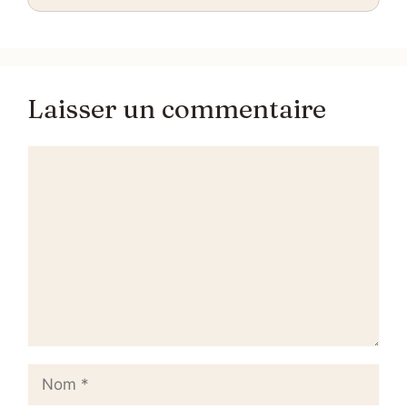
Laisser un commentaire
Commentaire
Nom