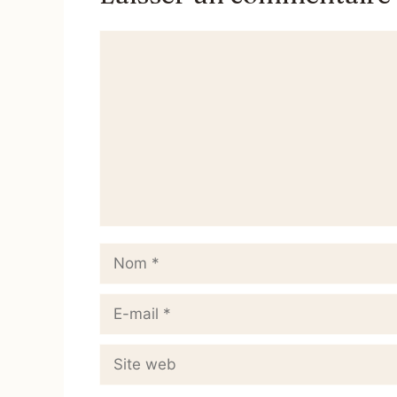
Commentaire
Nom
E-
mail
Site
web