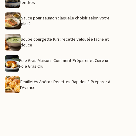
tendres
Sauce pour saumon : laquelle choisir selon votre
plat ?
Soupe courgette Kiri : recette veloutée facile et
douce
Foie Gras Maison : Comment Préparer et Cuire un
Foie Gras Cru
Feuilletés Apéro : Recettes Rapides à Préparer à
l’Avance