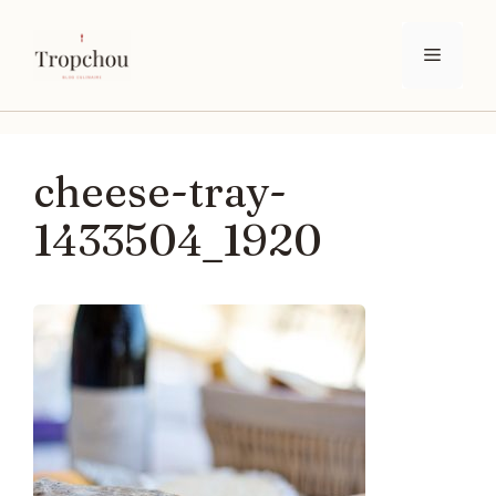
Aller
au
Menu
contenu
cheese-tray-
1433504_1920