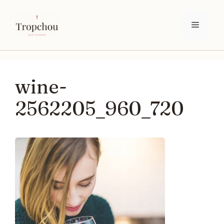
Aller
au
Menu
contenu
wine-
2562205_960_720