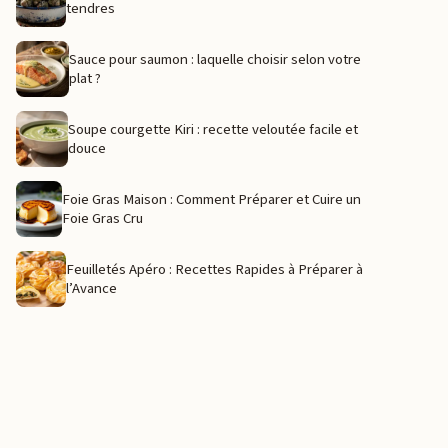
tendres
Sauce pour saumon : laquelle choisir selon votre
plat ?
Soupe courgette Kiri : recette veloutée facile et
douce
Foie Gras Maison : Comment Préparer et Cuire un
Foie Gras Cru
Feuilletés Apéro : Recettes Rapides à Préparer à
l’Avance