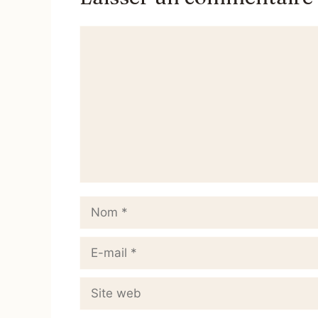
Commentaire
Nom
E-
mail
Site
web