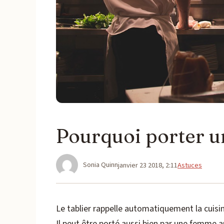
Pourquoi porter un
Sonia Quinn
Catégories
janvier 23 2018, 2:11
Astuces
Le tablier rappelle automatiquement la cuisine
Il peut être porté aussi bien par une femme a