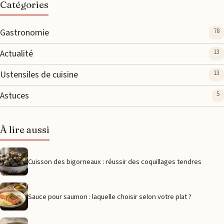
Catégories
Gastronomie
78
Actualité
13
Ustensiles de cuisine
13
Astuces
5
À lire aussi
Cuisson des bigorneaux : réussir des coquillages tendres
Sauce pour saumon : laquelle choisir selon votre plat ?